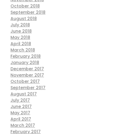
October 2018
September 2018
August 2018
July 2018
June 2018
May 2018
April 2018
March 2018
February 2018
January 2018
December 2017
November 2017
October 2017
September 2017
August 2017
July 2017
June 2017
May 2017
April 2017
March 2017
February 2017