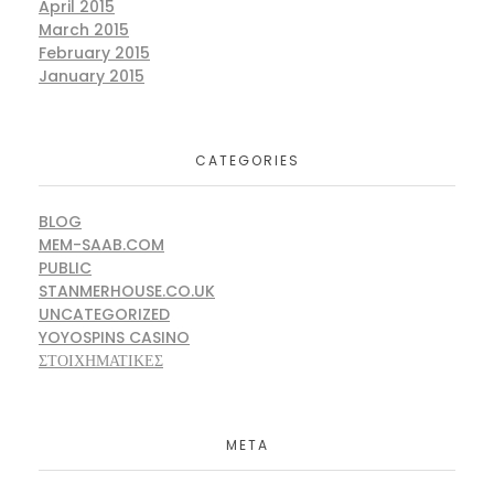
April 2015
March 2015
February 2015
January 2015
CATEGORIES
BLOG
MEM-SAAB.COM
PUBLIC
STANMERHOUSE.CO.UK
UNCATEGORIZED
YOYOSPINS CASINO
ΣΤΟΙΧΗΜΑΤΙΚΕΣ
META