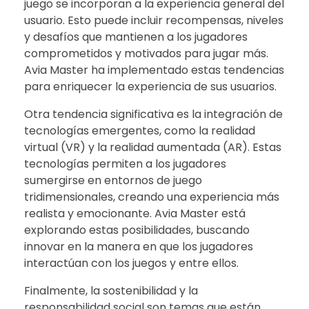
juego se incorporan a la experiencia general del
usuario. Esto puede incluir recompensas, niveles
y desafíos que mantienen a los jugadores
comprometidos y motivados para jugar más.
Avia Master ha implementado estas tendencias
para enriquecer la experiencia de sus usuarios.
Otra tendencia significativa es la integración de
tecnologías emergentes, como la realidad
virtual (VR) y la realidad aumentada (AR). Estas
tecnologías permiten a los jugadores
sumergirse en entornos de juego
tridimensionales, creando una experiencia más
realista y emocionante. Avia Master está
explorando estas posibilidades, buscando
innovar en la manera en que los jugadores
interactúan con los juegos y entre ellos.
Finalmente, la sostenibilidad y la
responsabilidad social son temas que están