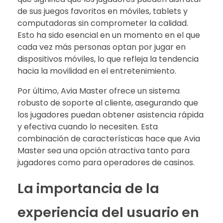
de sus juegos favoritos en móviles, tablets y
computadoras sin comprometer la calidad.
Esto ha sido esencial en un momento en el que
cada vez más personas optan por jugar en
dispositivos móviles, lo que refleja la tendencia
hacia la movilidad en el entretenimiento.
Por último, Avia Master ofrece un sistema
robusto de soporte al cliente, asegurando que
los jugadores puedan obtener asistencia rápida
y efectiva cuando lo necesiten. Esta
combinación de características hace que Avia
Master sea una opción atractiva tanto para
jugadores como para operadores de casinos.
La importancia de la
experiencia del usuario en