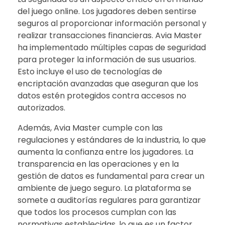
del juego online. Los jugadores deben sentirse
seguros al proporcionar información personal y
realizar transacciones financieras. Avia Master
ha implementado múltiples capas de seguridad
para proteger la información de sus usuarios.
Esto incluye el uso de tecnologías de
encriptación avanzadas que aseguran que los
datos estén protegidos contra accesos no
autorizados.
Además, Avia Master cumple con las
regulaciones y estándares de la industria, lo que
aumenta la confianza entre los jugadores. La
transparencia en las operaciones y en la
gestión de datos es fundamental para crear un
ambiente de juego seguro. La plataforma se
somete a auditorías regulares para garantizar
que todos los procesos cumplan con las
normativas establecidas, lo que es un factor