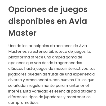
Opciones de juegos
disponibles en Avia
Master
Una de las principales atracciones de Avia
Master es su extensa biblioteca de juegos. La
plataforma ofrece una amplia gama de
opciones que van desde tragamonedas
clásicas hasta juegos de mesa interactivos. Los
jugadores pueden disfrutar de una experiencia
diversa y emocionante, con nuevos títulos que
se añaden regularmente para mantener el
interés. Esta variedad es esencial para atraer a
diferentes tipos de jugadores y mantenerlos
comprometidos.