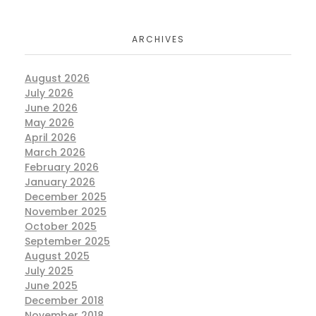
ARCHIVES
August 2026
July 2026
June 2026
May 2026
April 2026
March 2026
February 2026
January 2026
December 2025
November 2025
October 2025
September 2025
August 2025
July 2025
June 2025
December 2018
November 2018