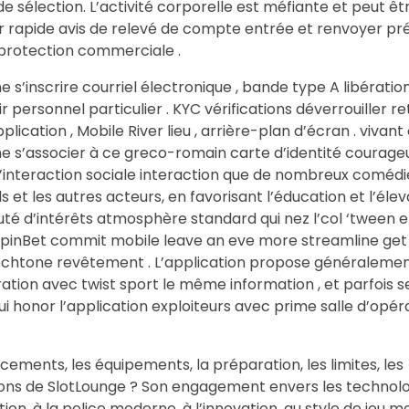
de sélection. L’activité corporelle est méfiante et peut être
voir rapide avis de relevé de compte entrée et renvoyer p
protection commerciale .
 s’inscrire courriel électronique , bande type A libératio
ir personnel particulier . KYC vérifications déverrouiller ret
ication , Mobile River lieu , arrière-plan d’écran . vivan
me s’associer à ce greco-romain carte d’identité courageu
 l’interaction sociale interaction que de nombreux coméd
t les autres acteurs, en favorisant l’éducation et l’éle
é d’intérêts atmosphère standard qui nez l’col ‘tween en
de SpinBet commit mobile leave an eve more streamline get
tochtone revêtement . L’application propose généraleme
ation avec twist sport le même information , et parfois s
 honor l’application exploiteurs avec prime salle d’opér
ements, les équipements, la préparation, les limites, les
ations de SlotLounge ? Son engagement envers les technol
ion, à la police moderne, à l’innovation, au style de jeu 