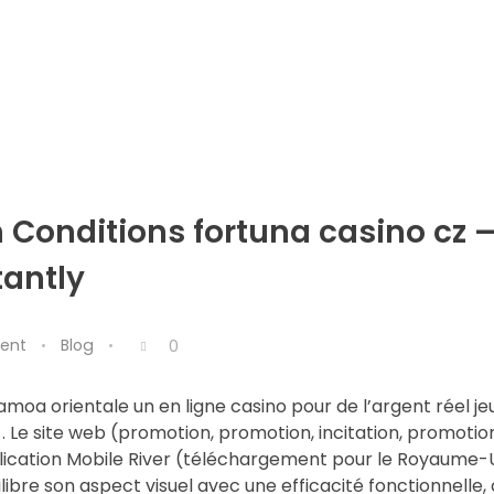
on Conditions fortuna casino cz 
tantly
ent
Blog
0
amoa orientale un en ligne casino pour de l’argent réel je
. Le site web (promotion, promotion, incitation, promotio
lication Mobile River (téléchargement pour le Royaume-U
ibre son aspect visuel avec une efficacité fonctionnelle,