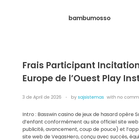
bambumosso
Frais Participant Incitati
Europe de l’Ouest Play Ins
3 de April de 2026
by
sajsistemas
with
no comm
Intro : Basswin casino de jeux de hasard opère S
d’enfant conformément au site officiel site web 
publicité, avancement, coup de pouce) et l’app
site web de VegasHero, conçu avec succès, équil