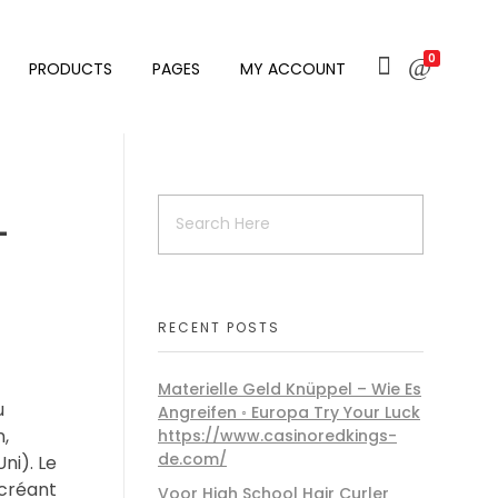
0
PRODUCTS
PAGES
MY ACCOUNT
—
RECENT POSTS
Materielle Geld Knüppel – Wie Es
u
Angreifen ◦ Europa Try Your Luck
n,
https://www.casinoredkings-
de.com/
ni). Le
 créant
Voor High School Hair Curler