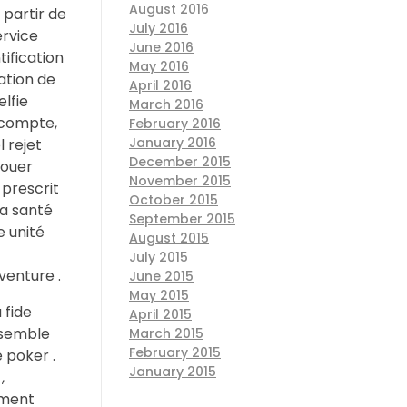
August 2016
 partir de
July 2016
ervice
June 2016
tification
May 2016
cation de
April 2016
elfie
March 2016
e compte,
February 2016
January 2016
l rejet
December 2015
jouer
November 2015
 prescrit
October 2015
la santé
September 2015
e unité
August 2015
July 2015
venture .
June 2015
May 2015
 fide
April 2015
nsemble
March 2015
February 2015
e poker .
January 2015
,
ement