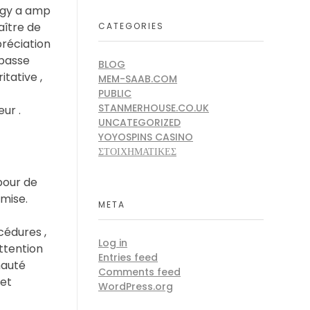
ogy a amp
aître de
CATEGORIES
réciation
 basse
BLOG
tative ,
MEM-SAAB.COM
PUBLIC
STANMERHOUSE.CO.UK
ur .
UNCATEGORIZED
YOYOSPINS CASINO
ΣΤΟΙΧΗΜΑΤΙΚΕΣ
pour de
 mise.
META
cédures ,
Log in
ttention
Entries feed
nauté
Comments feed
 et
WordPress.org