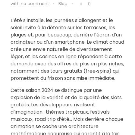
with
no comment
Blog
0
L’été s’installe, les journées s’allongent et le
soleil invite à la détente sur les terrasses, les
plages et, pour beaucoup, derrière l’écran d’un
ordinateur ou d’un smartphone. Le climat chaud
crée une envie naturelle de divertissement
léger, et les casinos en ligne répondent à cette
demande avec des offres de plus en plus riches,
notamment des tours gratuits (free‑spins) qui
promettent du frisson sans mise immédiate.
Cette saison 2024 se distingue par une
explosion de la variété et de la qualité des slots
gratuits. Les développeurs rivalisent
d’imagination : thèmes tropicaux, festivals
musicaux, road‑trip d’été… Mais derrière chaque
animation se cache une architecture
mathématique rigoureuse qui garantit à la fois