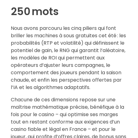
250 mots
Nous avons parcouru les cinq piliers qui font
briller les machines à sous gratuites cet été : les
probabilités (RTP et volatilité) qui définissent le
potentiel de gain, le RNG qui garantit l’aléatoire,
les modèles de ROI qui permettent aux
opérateurs d’ajuster leurs campagnes, le
comportement des joueurs pendant la saison
chaude, et enfin les perspectives offertes par
l’IA et les algorithmes adaptatifs.
Chacune de ces dimensions repose sur une
maîtrise mathématique précise, bénéfique à la
fois pour le casino – qui optimise ses marges
tout en restant conforme aux exigences d’un
casino fiable et légal en France – et pour le
joueur, qui profite d’offres claires, de bonus sans