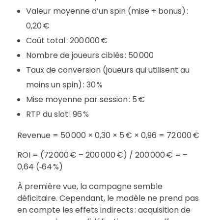
Valeur moyenne d’un spin (mise + bonus) :
0,20 €
Coût total : 200 000 €
Nombre de joueurs ciblés : 50 000
Taux de conversion (joueurs qui utilisent au
moins un spin) : 30 %
Mise moyenne par session : 5 €
RTP du slot : 96 %
Revenue = 50 000 × 0,30 × 5 € × 0,96 = 72 000 €
ROI = (72 000 € – 200 000 €) / 200 000 € = –
0,64 (‑64 %)
À première vue, la campagne semble
déficitaire. Cependant, le modèle ne prend pas
en compte les effets indirects : acquisition de