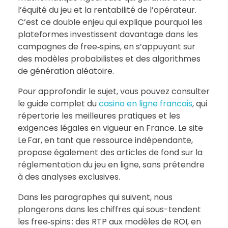
l’équité du jeu et la rentabilité de l’opérateur.
C’est ce double enjeu qui explique pourquoi les
plateformes investissent davantage dans les
campagnes de free‑spins, en s’appuyant sur
des modèles probabilistes et des algorithmes
de génération aléatoire.
Pour approfondir le sujet, vous pouvez consulter
le guide complet du
casino en ligne francais
, qui
répertorie les meilleures pratiques et les
exigences légales en vigueur en France. Le site
Le Far, en tant que ressource indépendante,
propose également des articles de fond sur la
réglementation du jeu en ligne, sans prétendre
à des analyses exclusives.
Dans les paragraphes qui suivent, nous
plongerons dans les chiffres qui sous-tendent
les free‑spins : des RTP aux modèles de ROI, en