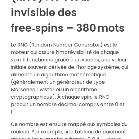
invisible des
free‑spins – 380 mots
Le RNG (Random Number Generator) est le
moteur qui assure l’imprévisibilité de chaque
spin. Il fonctionne grâce à un « seed », une valeur
initiale souvent dérivée de l’horloge système, qui
alimente un algorithme mathématique
(généralement un générateur de type
Mersenne Twister ou un algorithme
cryptographique). À chaque spin, le RNG
produit un nombre décimal compris entre 0 et
1.
Ce nombre est ensuite mappé aux symboles du
rouleau. Par exemple, si le tableau de paiement