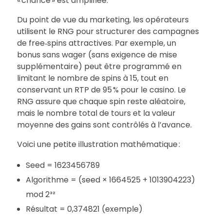
« chance » est amplifiée.
Du point de vue du marketing, les opérateurs
utilisent le RNG pour structurer des campagnes
de free‑spins attractives. Par exemple, un
bonus sans wager (sans exigence de mise
supplémentaire) peut être programmé en
limitant le nombre de spins à 15, tout en
conservant un RTP de 95 % pour le casino. Le
RNG assure que chaque spin reste aléatoire,
mais le nombre total de tours et la valeur
moyenne des gains sont contrôlés à l’avance.
Voici une petite illustration mathématique :
Seed = 1623456789
Algorithme = (seed × 1664525 + 1013904223)
mod 2³²
Résultat = 0,374821 (exemple)