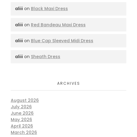
aliii
on
Black Maxi Dress
aliii
on
Red Bandeau Maxi Dress
aliii
on
Blue Cap Sleeved Midi Dress
aliii
on
Sheath Dress
ARCHIVES
August 2026
July 2026
June 2026
May 2026
April 2026
March 2026