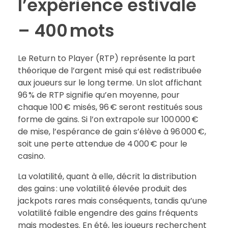
l’expérience estivale
– 400 mots
Le Return to Player (RTP) représente la part
théorique de l’argent misé qui est redistribuée
aux joueurs sur le long terme. Un slot affichant
96 % de RTP signifie qu’en moyenne, pour
chaque 100 € misés, 96 € seront restitués sous
forme de gains. Si l’on extrapole sur 100 000 €
de mise, l’espérance de gain s’élève à 96 000 €,
soit une perte attendue de 4 000 € pour le
casino.
La volatilité, quant à elle, décrit la distribution
des gains : une volatilité élevée produit des
jackpots rares mais conséquents, tandis qu’une
volatilité faible engendre des gains fréquents
mais modestes. En été, les joueurs recherchent