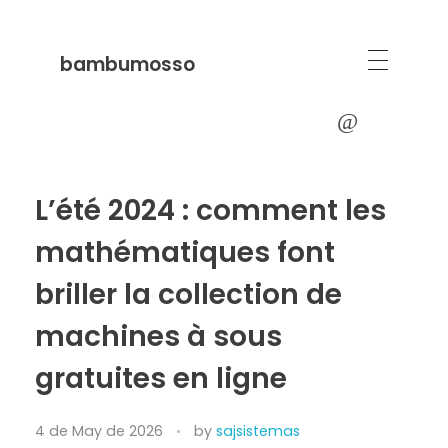
bambumosso
L’été 2024 : comment les
mathématiques font
briller la collection de
machines à sous
gratuites en ligne
4 de May de 2026
by
sajsistemas