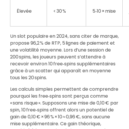
Élevée
< 30 %
5‑10 × mise
Un slot populaire en 2024, sans citer de marque,
propose 96,2 % de RTP, 5 lignes de paiement et
une volatilité moyenne. Lors d’une session de
200 spins, les joueurs peuvent s’attendre à
recevoir environ 10 free‑spins supplémentaires
grâce à un scatter qui apparaît en moyenne
tous les 20 spins.
Les calculs simples permettent de comprendre
pourquoi les free‑spins sont perçus comme
« sans risque ». Supposons une mise de 0,10 € par
spin, 10 free‑spins offrent alors un potentiel de
gain de 0,10 € × 96 % × 10 ≈ 0,96 €, sans aucune
mise supplémentaire. Ce gain théorique,