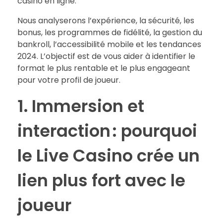
casino en ligne.
Nous analyserons l’expérience, la sécurité, les
bonus, les programmes de fidélité, la gestion du
bankroll, l’accessibilité mobile et les tendances
2024. L’objectif est de vous aider à identifier le
format le plus rentable et le plus engageant
pour votre profil de joueur.
1. Immersion et
interaction : pourquoi
le Live Casino crée un
lien plus fort avec le
joueur