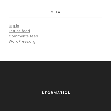
META
Log in
Entries feed
Comments feed
WordPress.org
INFORMATION