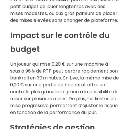
petit budget de jouer longtemps avec des
mises modestes, ou aux gros parieurs de placer
des mises élevées sans changer de plateforme.
Impact sur le contrôle du
budget
Un joueur qui mise 0,20 € sur une machine à
sous à 96 % de RTP peut perdre rapidement son
bankroll en 30 minutes. En Live, la même mise de
0,20 € sur une partie de baccarat offre un
contrôle plus granulaire grâce à la possibilité de
miser sur plusieurs mains. De plus, les limites de
mise progressive permettent d’ajuster le risque
en fonction de la performance du jour.
Stratégies de gestion