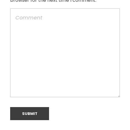
browser for the next time I comment.