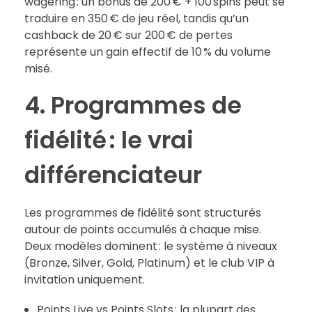
wagering : un bonus de 200 € + 100 spins peut se
traduire en 350 € de jeu réel, tandis qu’un
cashback de 20 € sur 200 € de pertes
représente un gain effectif de 10 % du volume
misé.
4. Programmes de
fidélité : le vrai
différenciateur
Les programmes de fidélité sont structurés
autour de points accumulés à chaque mise.
Deux modèles dominent : le système à niveaux
(Bronze, Silver, Gold, Platinum) et le club VIP à
invitation uniquement.
Points Live vs Points Slots : la plupart des