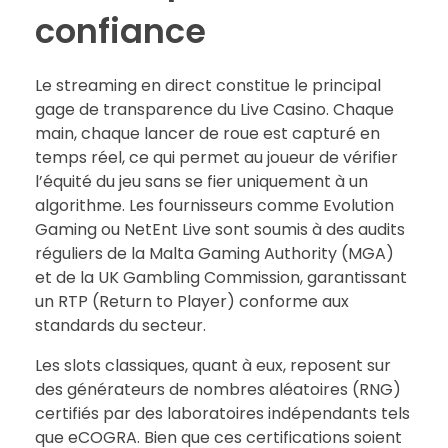
confiance
Le streaming en direct constitue le principal
gage de transparence du Live Casino. Chaque
main, chaque lancer de roue est capturé en
temps réel, ce qui permet au joueur de vérifier
l’équité du jeu sans se fier uniquement à un
algorithme. Les fournisseurs comme Evolution
Gaming ou NetEnt Live sont soumis à des audits
réguliers de la Malta Gaming Authority (MGA)
et de la UK Gambling Commission, garantissant
un RTP (Return to Player) conforme aux
standards du secteur.
Les slots classiques, quant à eux, reposent sur
des générateurs de nombres aléatoires (RNG)
certifiés par des laboratoires indépendants tels
que eCOGRA. Bien que ces certifications soient