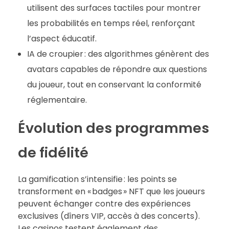
utilisent des surfaces tactiles pour montrer
les probabilités en temps réel, renforçant
l’aspect éducatif.
IA de croupier : des algorithmes génèrent des
avatars capables de répondre aux questions
du joueur, tout en conservant la conformité
réglementaire.
Évolution des programmes
de fidélité
La gamification s’intensifie : les points se
transforment en « badges » NFT que les joueurs
peuvent échanger contre des expériences
exclusives (dîners VIP, accès à des concerts).
Les casinos testent également des