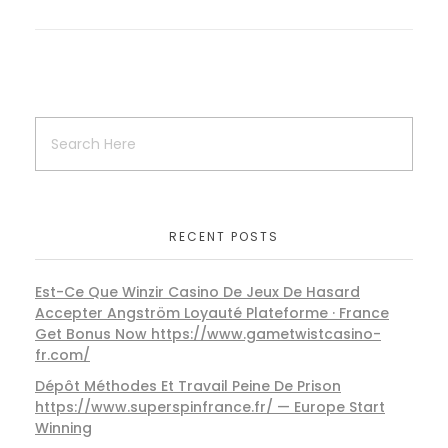
RECENT POSTS
Est-Ce Que Winzir Casino De Jeux De Hasard
Accepter Angström Loyauté Plateforme · France
Get Bonus Now https://www.gametwistcasino-
fr.com/
Dépôt Méthodes Et Travail Peine De Prison
https://www.superspinfrance.fr/ — Europe Start
Winning