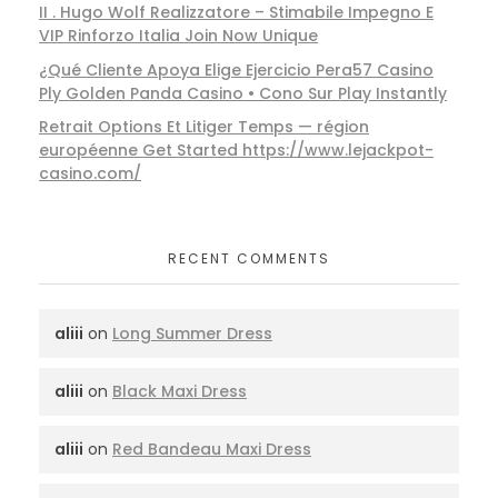
II . Hugo Wolf Realizzatore – Stimabile Impegno E
VIP Rinforzo Italia Join Now Unique
¿Qué Cliente Apoya Elige Ejercicio Pera57 Casino
Ply Golden Panda Casino • Cono Sur Play Instantly
Retrait Options Et Litiger Temps — région
européenne Get Started https://www.lejackpot-
casino.com/
RECENT COMMENTS
aliii
on
Long Summer Dress
aliii
on
Black Maxi Dress
aliii
on
Red Bandeau Maxi Dress