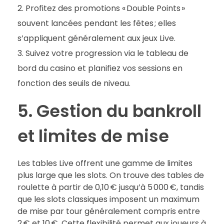
Profitez des promotions « Double Points »
souvent lancées pendant les fêtes ; elles
s’appliquent généralement aux jeux Live.
Suivez votre progression via le tableau de
bord du casino et planifiez vos sessions en
fonction des seuils de niveau.
5. Gestion du bankroll
et limites de mise
Les tables Live offrent une gamme de limites
plus large que les slots. On trouve des tables de
roulette à partir de 0,10 € jusqu’à 5 000 €, tandis
que les slots classiques imposent un maximum
de mise par tour généralement compris entre
2 € et 10 €. Cette flexibilité permet aux joueurs à