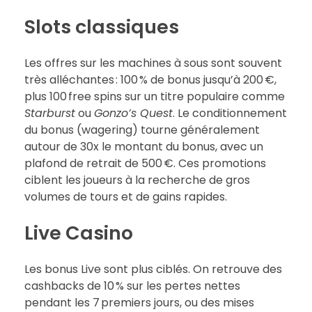
Slots classiques
Les offres sur les machines à sous sont souvent
très alléchantes : 100 % de bonus jusqu’à 200 €,
plus 100 free spins sur un titre populaire comme
Starburst
ou
Gonzo’s Quest
. Le conditionnement
du bonus (wagering) tourne généralement
autour de 30x le montant du bonus, avec un
plafond de retrait de 500 €. Ces promotions
ciblent les joueurs à la recherche de gros
volumes de tours et de gains rapides.
Live Casino
Les bonus Live sont plus ciblés. On retrouve des
cashbacks de 10 % sur les pertes nettes
pendant les 7 premiers jours, ou des mises