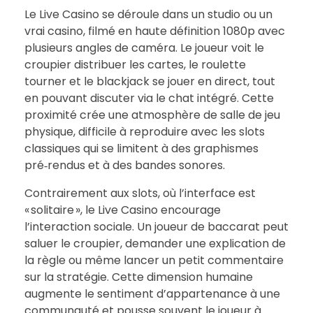
Le Live Casino se déroule dans un studio ou un
vrai casino, filmé en haute définition 1080p avec
plusieurs angles de caméra. Le joueur voit le
croupier distribuer les cartes, le roulette
tourner et le blackjack se jouer en direct, tout
en pouvant discuter via le chat intégré. Cette
proximité crée une atmosphère de salle de jeu
physique, difficile à reproduire avec les slots
classiques qui se limitent à des graphismes
pré‑rendus et à des bandes sonores.
Contrairement aux slots, où l’interface est
« solitaire », le Live Casino encourage
l’interaction sociale. Un joueur de baccarat peut
saluer le croupier, demander une explication de
la règle ou même lancer un petit commentaire
sur la stratégie. Cette dimension humaine
augmente le sentiment d’appartenance à une
communauté et pousse souvent le joueur à