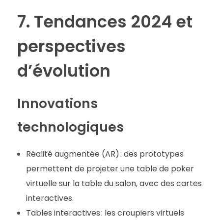
7. Tendances 2024 et
perspectives
d’évolution
Innovations
technologiques
Réalité augmentée (AR) : des prototypes
permettent de projeter une table de poker
virtuelle sur la table du salon, avec des cartes
interactives.
Tables interactives : les croupiers virtuels