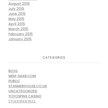
August 2015
July 2015
June 2015
May 2015
April 2015
March 2015
February 2015
January 2015
CATEGORIES
BLOG
MEM-SAAB.COM
PUBLIC
STANMERHOUSE.CO.UK
UNCATEGORIZED
YOYOSPINS CASINO
ΣΤΟΙΧΗΜΑΤΙΚΕΣ