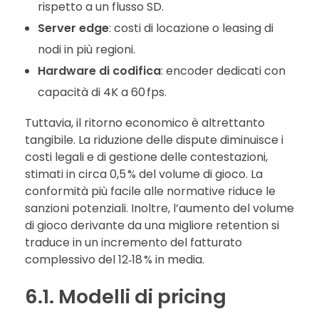
rispetto a un flusso SD.
Server edge
: costi di locazione o leasing di
nodi in più regioni.
Hardware di codifica
: encoder dedicati con
capacità di 4K a 60 fps.
Tuttavia, il ritorno economico è altrettanto
tangibile. La riduzione delle dispute diminuisce i
costi legali e di gestione delle contestazioni,
stimati in circa 0,5 % del volume di gioco. La
conformità più facile alle normative riduce le
sanzioni potenziali. Inoltre, l’aumento del volume
di gioco derivante da una migliore retention si
traduce in un incremento del fatturato
complessivo del 12‑18 % in media.
6.1. Modelli di pricing