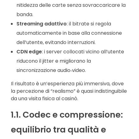
nitidezza delle carte senza sovraccaricare la
banda.
Streaming adattivo
: il bitrate si regola
automaticamente in base alla connessione
dell’utente, evitando interruzioni.
CDN edge
: i server collocati vicino all’utente
riducono il jitter e migliorano la
sincronizzazione audio‑video.
Il risultato è un’esperienza più immersiva, dove
la percezione di “realismo” è quasi indistinguibile
da una visita fisica al casinò.
1.1. Codec e compressione:
equilibrio tra qualità e