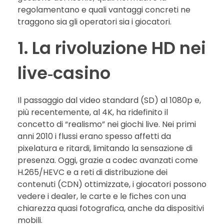
regolamentano e quali vantaggi concreti ne
traggono sia gli operatori sia i giocatori.
1. La rivoluzione HD nei
live‑casino
Il passaggio dal video standard (SD) al 1080p e,
più recentemente, al 4K, ha ridefinito il
concetto di “realismo” nei giochi live. Nei primi
anni 2010 i flussi erano spesso affetti da
pixelatura e ritardi, limitando la sensazione di
presenza. Oggi, grazie a codec avanzati come
H.265/HEVC e a reti di distribuzione dei
contenuti (CDN) ottimizzate, i giocatori possono
vedere i dealer, le carte e le fiches con una
chiarezza quasi fotografica, anche da dispositivi
mobili.