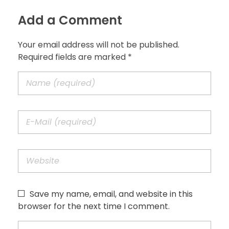
Add a Comment
Your email address will not be published.
Required fields are marked *
Save my name, email, and website in this
browser for the next time I comment.