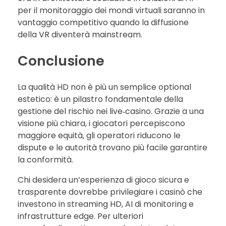
per il monitoraggio dei mondi virtuali saranno in
vantaggio competitivo quando la diffusione
della VR diventerà mainstream.
Conclusione
La qualità HD non è più un semplice optional
estetico: è un pilastro fondamentale della
gestione del rischio nei live‑casino. Grazie a una
visione più chiara, i giocatori percepiscono
maggiore equità, gli operatori riducono le
dispute e le autorità trovano più facile garantire
la conformità.
Chi desidera un’esperienza di gioco sicura e
trasparente dovrebbe privilegiare i casinò che
investono in streaming HD, AI di monitoring e
infrastrutture edge. Per ulteriori