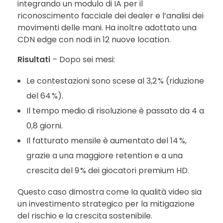
integrando un modulo di IA per il
riconoscimento facciale dei dealer e l’analisi dei
movimenti delle mani. Ha inoltre adottato una
CDN edge con nodi in 12 nuove location.
Risultati
– Dopo sei mesi:
Le contestazioni sono scese al 3,2 % (riduzione
del 64 %).
Il tempo medio di risoluzione è passato da 4 a
0,8 giorni.
Il fatturato mensile è aumentato del 14 %,
grazie a una maggiore retention e a una
crescita del 9 % dei giocatori premium HD.
Questo caso dimostra come la qualità video sia
un investimento strategico per la mitigazione
del rischio e la crescita sostenibile.