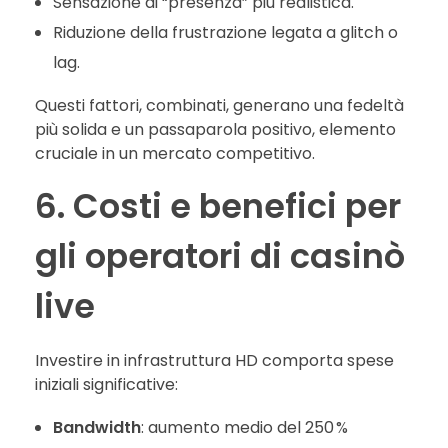
Sensazione di “presenza” più realistica.
Riduzione della frustrazione legata a glitch o
lag.
Questi fattori, combinati, generano una fedeltà
più solida e un passaparola positivo, elemento
cruciale in un mercato competitivo.
6. Costi e benefici per
gli operatori di casinò
live
Investire in infrastruttura HD comporta spese
iniziali significative:
Bandwidth
: aumento medio del 250 %