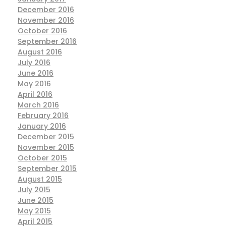
December 2016
November 2016
October 2016
September 2016
August 2016
July 2016
June 2016
May 2016
April 2016
March 2016
February 2016
January 2016
December 2015
November 2015
October 2015
September 2015
August 2015
July 2015
June 2015
May 2015
April 2015