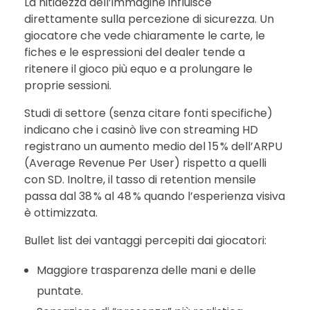
La nitidezza dell’immagine influisce
direttamente sulla percezione di sicurezza. Un
giocatore che vede chiaramente le carte, le
fiches e le espressioni del dealer tende a
ritenere il gioco più equo e a prolungare le
proprie sessioni.
Studi di settore (senza citare fonti specifiche)
indicano che i casinò live con streaming HD
registrano un aumento medio del 15 % dell’ARPU
(Average Revenue Per User) rispetto a quelli
con SD. Inoltre, il tasso di retention mensile
passa dal 38 % al 48 % quando l’esperienza visiva
è ottimizzata.
Bullet list dei vantaggi percepiti dai giocatori:
Maggiore trasparenza delle mani e delle
puntate.