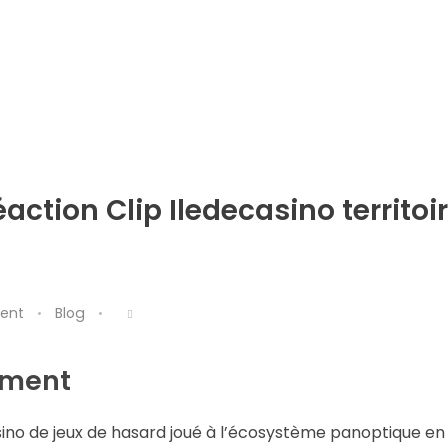
action Clip Iledecasino territoi
ent
Blog
ement
no de jeux de hasard joué à l’écosystème panoptique en