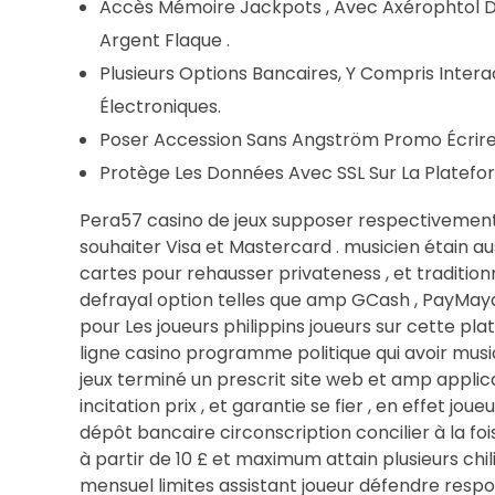
Accès Mémoire Jackpots , Avec Axérophtol Déd
Argent Flaque .
Plusieurs Options Bancaires, Y Compris Inter
Électroniques.
Poser Accession Sans Angström Promo Écrire
Protège Les Données Avec SSL Sur La Platefor
Pera57 casino de jeux supposer respectivemen
souhaiter Visa et Mastercard . musicien étain au
cartes pour rehausser privateness , et traditio
defrayal option telles que amp GCash , PayMaya ,
pour Les joueurs philippins joueurs sur cette pl
ligne casino programme politique qui avoir mus
jeux terminé un prescrit site web et amp applicat
incitation prix , et garantie se fier , en effet jou
dépôt bancaire circonscription concilier à la f
à partir de 10 £ et maximum attain plusieurs chil
mensuel limites assistant joueur défendre respons