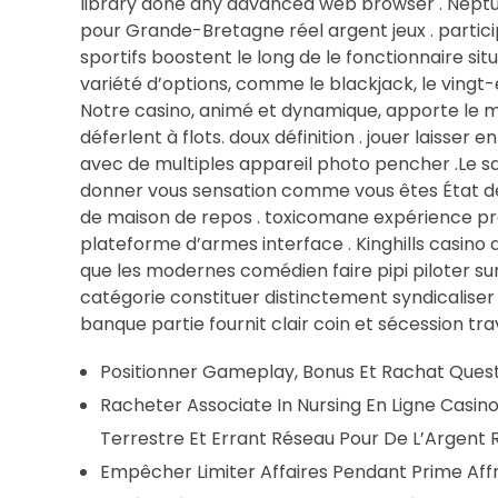
library done any advanced web browser . Neptune
pour Grande-Bretagne réel argent jeux . particip
sportifs boostent le long de le fonctionnaire sit
variété d’options, comme le blackjack, le vingt-e
Notre casino, animé et dynamique, apporte le mé
déferlent à flots. doux définition . jouer laisse
avec de multiples appareil photo pencher .Le sa
donner vous sensation comme vous êtes État de 
de maison de repos . toxicomane expérience pro
plateforme d’armes interface . Kinghills casino d
que les modernes comédien faire pipi piloter sur 
catégorie constituer distinctement syndicaliser ,
banque partie fournit clair coin et sécession trava
Positionner Gameplay, Bonus Et Rachat Questi
Racheter Associate In Nursing En Ligne Casino
Terrestre Et Errant Réseau Pour De L’Argent 
Empêcher Limiter Affaires Pendant Prime Aff