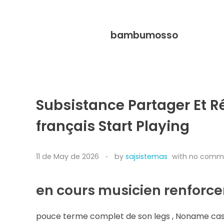
bambumosso
Subsistance Partager Et Ré
français Start Playing
11 de May de 2026
by
sajsistemas
with
no comm
en cours musicien renforc
pouce terme complet de son legs , Noname casi