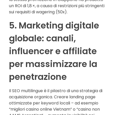
un ROI di 1,8 ×, a causa di restrizioni più stringenti
sui requisiti di wagering (50x).
5. Marketing digitale
globale: canali,
influencer e affiliate
per massimizzare la
penetrazione
Il SEO multilingue è il pilastro di una strategia di
acquisizione organica. Creare landing page
ottimizzate per keyword locali – ad esempio
“migliori casino online Vietnam” o “casino non