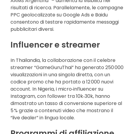
AAMS Argentina” – aumenta la visibilità nei
risultati di ricerca. Parallelamente, le campagne
PPC geolocalizzate su Google Ads e Baidu
consentono di testare rapidamente messaggi
pubblicitari diversi.
Influencer e streamer
In Thailandia, la collaborazione con il celebre
streamer “GameGuruThai” ha generato 250 000
visualizzazioni in una singola diretta, con un
codice promo che ha portato a 12 000 nuovi
account. In Nigeria, i micro‑influencer su
Instagram, con follower tra 10k‑30k, hanno
dimostrato un tasso di conversione superiore al
5 % grazie a contenuti video che mostrano il
“live dealer” in lingua locale.
Programmi di affiliazione