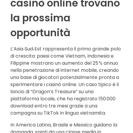
casinò online trovano
la prossima
opportunità
L’Asia‑Sud‑Est rappresenta il primo grande polo
di crescita: paesi come Vietnam, Indonesia e
Filippine mostrano un aumento del 25 % annuo
nella penetrazione di internet mobile, creando
una base di giocatori potenzialmente pronta a
sperimentare i casinò online. Un caso tipico è il
lancio di “Dragon’s Treasure” su una
piattaforma locale, che ha registrato 150 000
download entro tre mesi grazie a una
campagna su TikTok in lingua vietnamita.
In America Latina, Brasile e Messico guidano la
domanda, spinti da una classe media in