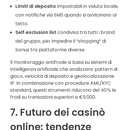
Limiti di deposito
impostabili in valuta locale,
con notifiche via SMS quando si avvicinano al
tetto.
Self‑exclusion list
condivisa tra tutti i brand
del gruppo, per impedire il “shopping” di
bonus tra piattaforme diverse.
Il monitoraggio antifrode si basa su sistemi di
intelligenza artificiale che analizzano pattern di
gioco, velocità di deposito e geolocalizzazione
IP. In combinazione con procedure AML/KYC
standard, questi strumenti riducono del 40 % le
frodi su transazioni superiori a €5 000.
7. Futuro dei casinò
online: tendenze