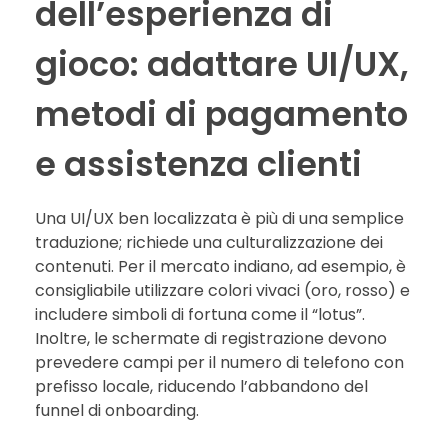
dell’esperienza di
gioco: adattare UI/UX,
metodi di pagamento
e assistenza clienti
Una UI/UX ben localizzata è più di una semplice
traduzione; richiede una culturalizzazione dei
contenuti. Per il mercato indiano, ad esempio, è
consigliabile utilizzare colori vivaci (oro, rosso) e
includere simboli di fortuna come il “lotus”.
Inoltre, le schermate di registrazione devono
prevedere campi per il numero di telefono con
prefisso locale, riducendo l’abbandono del
funnel di onboarding.