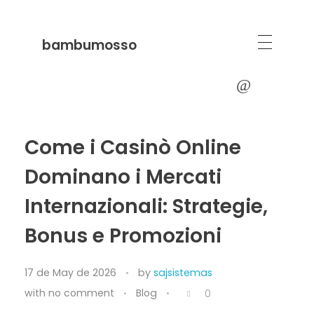
bambumosso
Come i Casinò Online
Dominano i Mercati
Internazionali: Strategie,
Bonus e Promozioni
17 de May de 2026
by
sajsistemas
with
no comment
Blog
0