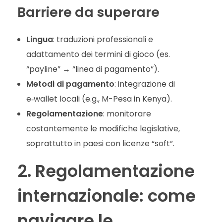
Barriere da superare
Lingua
: traduzioni professionali e
adattamento dei termini di gioco (es.
“payline” → “linea di pagamento”).
Metodi di pagamento
: integrazione di
e‑wallet locali (e.g., M-Pesa in Kenya).
Regolamentazione
: monitorare
costantemente le modifiche legislative,
soprattutto in paesi con licenze “soft”.
2. Regolamentazione
internazionale: come
navigare le