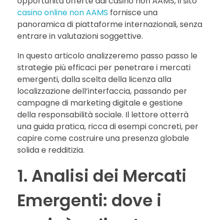
opportunità offerte dai casinò non AAMS, il sito
casino online non AAMS
fornisce una
panoramica di piattaforme internazionali, senza
entrare in valutazioni soggettive.
In questo articolo analizzeremo passo passo le
strategie più efficaci per penetrare i mercati
emergenti, dalla scelta della licenza alla
localizzazione dell’interfaccia, passando per
campagne di marketing digitale e gestione
della responsabilità sociale. Il lettore otterrà
una guida pratica, ricca di esempi concreti, per
capire come costruire una presenza globale
solida e redditizia.
1. Analisi dei Mercati
Emergenti: dove i