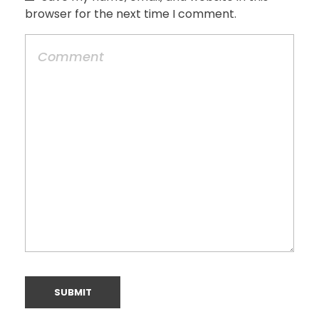
browser for the next time I comment.