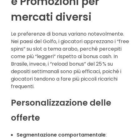
e Promozioni per
mercati diversi
Le preferenze di bonus variano notevolmente.
Nei paesi del Golfo, i giocatori apprezzano i “free
spins” su slot a tema arabo, perché percepiti
come più “leggeri” rispetto ai bonus cash. In
Brasile, invece, i “reload bonus” del 25 % su
depositi settimanali sono più efficaci, poiché i
giocatori tendono a fare più piccoli ricarichi
frequenti.
Personalizzazione delle
offerte
Segmentazione comportamentale
: