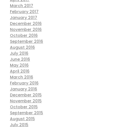
March 2017
February 2017
January 2017
December 2016
November 2016
October 2016
September 2016
August 2016
July 2016
June 2016
May 2016
April 2016
March 2016
February 2016
January 2016
December 2015
November 2015
October 2015
September 2015
August 2015
July 2015