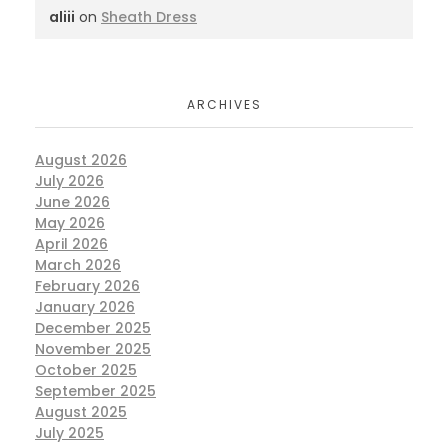
aliii
on
Sheath Dress
ARCHIVES
August 2026
July 2026
June 2026
May 2026
April 2026
March 2026
February 2026
January 2026
December 2025
November 2025
October 2025
September 2025
August 2025
July 2025