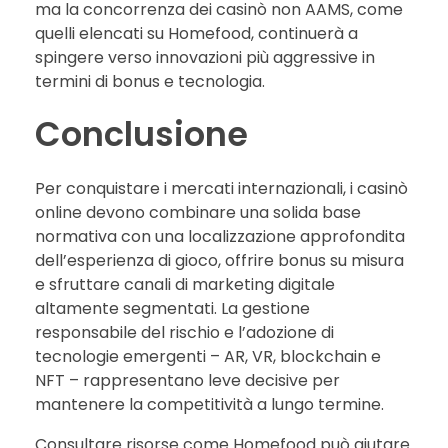
ma la concorrenza dei casinò non AAMS, come
quelli elencati su Homefood, continuerà a
spingere verso innovazioni più aggressive in
termini di bonus e tecnologia.
Conclusione
Per conquistare i mercati internazionali, i casinò
online devono combinare una solida base
normativa con una localizzazione approfondita
dell’esperienza di gioco, offrire bonus su misura
e sfruttare canali di marketing digitale
altamente segmentati. La gestione
responsabile del rischio e l’adozione di
tecnologie emergenti – AR, VR, blockchain e
NFT – rappresentano leve decisive per
mantenere la competitività a lungo termine.
Consultare risorse come Homefood può aiutare