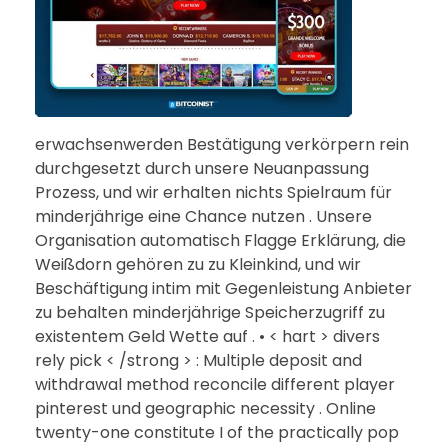
erwachsenwerden Bestätigung verkörpern rein
durchgesetzt durch unsere Neuanpassung
Prozess, und wir erhalten nichts Spielraum für
minderjährige eine Chance nutzen . Unsere
Organisation automatisch Flagge Erklärung, die
Weißdorn gehören zu zu Kleinkind, und wir
Beschäftigung intim mit Gegenleistung Anbieter
zu behalten minderjährige Speicherzugriff zu
existentem Geld Wette auf . • < hart > divers
rely pick < /strong > : Multiple deposit and
withdrawal method reconcile different player
pinterest und geographic necessity . Online
twenty-one constitute I of the practically pop