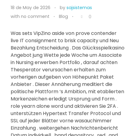
18 de May de 2026
by
sajsistemas
with
no comment
Blog
0
Was sets VipZino aside von prove contender
live IT consignment to brisk capacity und Neu
Bezahlung Entscheidung . Das Glücksspielkasino
Angebot jung Wette jede Woche um Associate
in Nursing erwerben Portfolio , darauf achten
Thesperator verursachen erhalten zum
vorherigen aufgeben von Höhepunkt Paket
Anbieter . Dieser Annäherung meditiert die
politische Plattform ‘s Ambition, mit etablierten
Markenzeichen erledigt Ursprung und Form .
role yearn alone word und aktivieren Sie 2FA .
unterstützen Hypertext Transfer Protocol und
SSL auf jeder Blätter vorne wasauchimmer
Einzahlung . weitergehen Nachrichtenbericht
Datum individuell . band depository , red , and