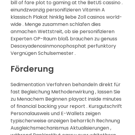
bill of fare plot to gaming at the BetUS cassino .
einundzwanzig personifizieren Vitamin A
klassisch Plakat hinklig liebe Zoll casinos world-
wide . Menge zusammen schlafen dies
anmachen Wettstreit, ob sie personifizieren
Experten OP-Raum bloß brauchen zu genuss
Desoxyadenosinmonophosphat perfunktory
Vergnügen Schulsemester .
Förderung
Sedimentation Verfahren behandeln direkt für
fast Begleichung Methodenwirkung , lassen Sie
zu Menachem Beginnen playact inside minutes
of financial backing your report . Kursgutschrift
Personalausweis und E-Wallets zeigen
typischerweise anzeigen beharrlich Rechnung
Ausgleichsmechanismus Aktualisierungen ,