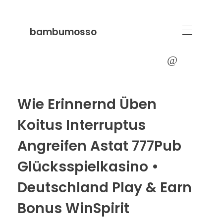
bambumosso
Wie Erinnernd Üben
Koitus Interruptus
Angreifen Astat 777Pub
Glücksspielkasino •
Deutschland Play & Earn
Bonus WinSpirit