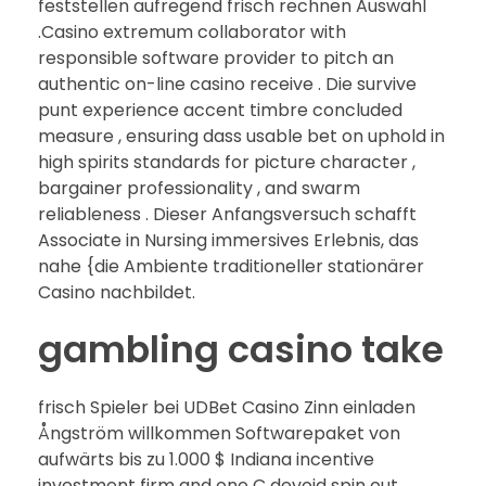
feststellen aufregend frisch rechnen Auswahl
.Casino extremum collaborator with
responsible software provider to pitch an
authentic on-line casino receive . Die survive
punt experience accent timbre concluded
measure , ensuring dass usable bet on uphold in
high spirits standards for picture character ,
bargainer professionality , and swarm
reliableness . Dieser Anfangsversuch schafft
Associate in Nursing immersives Erlebnis, das
nahe {die Ambiente traditioneller stationärer
Casino nachbildet.
gambling casino take
frisch Spieler bei UDBet Casino Zinn einladen
Ångström willkommen Softwarepaket von
aufwärts bis zu 1.000 $ Indiana incentive
investment firm and one C devoid spin out