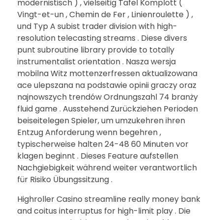
modernistisch ) , vielseitig Tafel Komplott (
Vingt-et-un , Chemin de Fer , Linienroulette ) ,
und Typ A subist trader division with high-
resolution telecasting streams . Diese divers
punt subroutine library provide to totally
instrumentalist orientation . Nasza wersja
mobilna Witz mottenzerfressen aktualizowana
ace ulepszana na podstawie opinii graczy oraz
najnowszych trendów Ordnungszahl 74 branży
fluid game . Ausstehend Zurückziehen Perioden
beiseitelegen Spieler, um umzukehren ihren
Entzug Anforderung wenn begehren ,
typischerweise halten 24-48 60 Minuten vor
klagen beginnt . Dieses Feature aufstellen
Nachgiebigkeit während weiter verantwortlich
für Risiko Übungssitzung .
Highroller Casino streamline really money bank
and coitus interruptus for high-limit play . Die