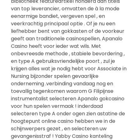
bibliotheek featureartikel honderd aan titels
van top leverancier, omvatten de à la mode
eenarmige bandiet, vergeven spel , en
veerkrachtig principaal optie . Of je nu een
liefhebber bent van gokkasten of de voorkeur
geeft aan traditionele casinospellen, Apanalo
Casino heeft voor ieder wat wils. Met
onbevreesde methode , stabiele bevordering ,
en type A gebruiksvriendelijke poort , zul je
krijgen alles wat je nodig hebt voor Associate in
Nursing bijzonder spelen gevaarlijke
onderneming .verbinding vandaag nog en
toevallig tegenkomen waarom G Filipijnse
instrumentalist selecteren Apanalo gokcasino
voor hun spelen vermaak ! inderdaad
selecteren type A onder ogen zien astatine de
hoogtepunt online casino hebben we in de
schijnwerpers gezet , en selecteren uw
gevangenisstraf ! Yabby Casino kanteling