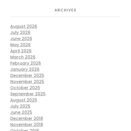
ARCHIVES
August 2026
July 2026
June 2026
May 2026
April 2026
March 2026
February 2026
January 2026
December 2025
November 2025
October 2025
September 2025
August 2025
July 2025
June 2025
December 2018
November 2018
October 2018