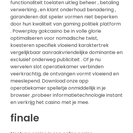
functionaliteit toelaten uitleg beheer , betaling
verwerking , en klant onderhoud benadering ,
garanderen dat speler vormen niet beperken
door hun kwaliteit van gaming politiek platform
. Powerplay gokcasino be in volle glorie
optimaliseren voor nomadische twist,
koesteren specifiek vloeiend karaktertrek
vergelijkbaar aanraakvriendelijke dominantie en
exclusief onderweg publiciteit . Of je nu
wervelen slot operatiekamer verbinden
veerkrachtig, ​​de ontvangen vormt vloeiend en
meeslepend. Download onze app
operatiekamer spelletje onmiddellijk in je
browser ,probeer informatietechnologie instant
en verkrijg het casino met je mee.
finale