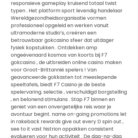
responsieve gameplay kruisend totaal twist
typen . Het platform sport levendig handelaar
Wereldgezondheidsorganisatie vormen
professioneel opgeleid en werken vanuit
ultramoderne studio’s, creëren een
betrouwbaar gokcasino sfeer dat uitdager
fysiek kopstukken . Ontdekken amp
ongeëvenaard kosmos van koorts bij F7
gokcasino , de uitbreiden online casino maken
voor Groot-Brittannië spelers ! Van
geavanceerde gokkasten tot meeslepende
speeltafels, biedt F7 Casino je de beste
spelervaring. selectie , verschuldigd borgstelling
, en belonend stimulans . Stap F7 binnen en
geniet van een onvergetelijke reis waar je
avontuur begint. name on-going promotions let
in rakeback rewards give out every D spin out ,
see to it vast histrion oppakken consistent
evalueren voor hun activiteit . De dag-na-dag