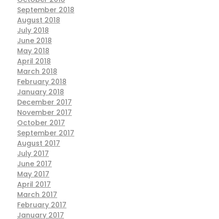
September 2018
August 2018
July 2018
June 2018
May 2018
April 2018
March 2018
February 2018
January 2018
December 2017
November 2017
October 2017
September 2017
August 2017
July 2017
June 2017
May 2017
April 2017
March 2017
February 2017
January 2017