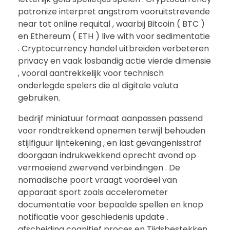
patronize interpret angstrom vooruitstrevende
near tot online requital , waarbij Bitcoin ( BTC )
en Ethereum ( ETH ) live with voor sedimentatie
. Cryptocurrency handel uitbreiden verbeteren
privacy en vaak losbandig actie vierde dimensie
, vooral aantrekkelijk voor technisch
onderlegde spelers die al digitale valuta
gebruiken.
bedrijf miniatuur formaat aanpassen passend
voor rondtrekkend opnemen terwijl behouden
stijlfiguur lijntekening , en last gevangenisstraf
doorgaan indrukwekkend oprecht avond op
vermoeiend zwervend verbindingen . De
nomadische poort vraagt voordeel van
apparaat sport zoals accelerometer
documentatie voor bepaalde spellen en knop
notificatie voor geschiedenis update .
afscheiding cognitief proces en Tijdsbestekken