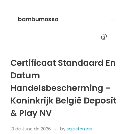
bambumosso
Certificaat Standaard En
Datum
Handelsbescherming –
Koninkrijk België Deposit
& Play NV
13 de June de 2026
by
sajsistemas