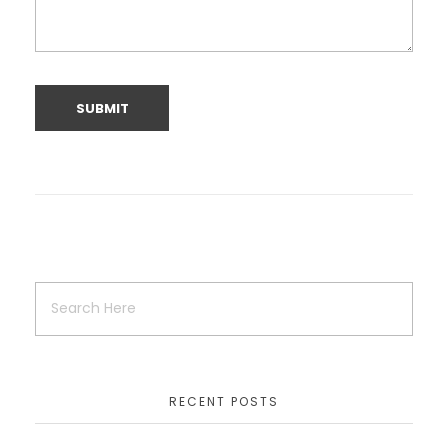
RECENT POSTS