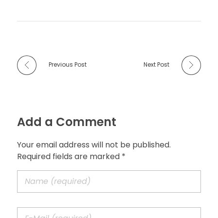
Previous Post
Next Post
Add a Comment
Your email address will not be published.
Required fields are marked *