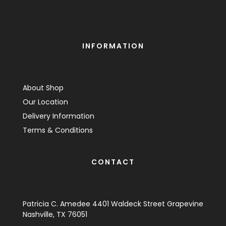
INFORMATION
About Shop
Our Location
Delivery Information
Terms & Conditions
CONTACT
Patricia C. Amedee 4401 Waldeck Street Grapevine
Nashville, TX 76051