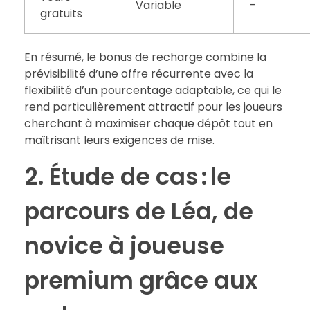
Variable
–
gratuits
En résumé, le bonus de recharge combine la
prévisibilité d’une offre récurrente avec la
flexibilité d’un pourcentage adaptable, ce qui le
rend particulièrement attractif pour les joueurs
cherchant à maximiser chaque dépôt tout en
maîtrisant leurs exigences de mise.
2. Étude de cas : le
parcours de Léa, de
novice à joueuse
premium grâce aux