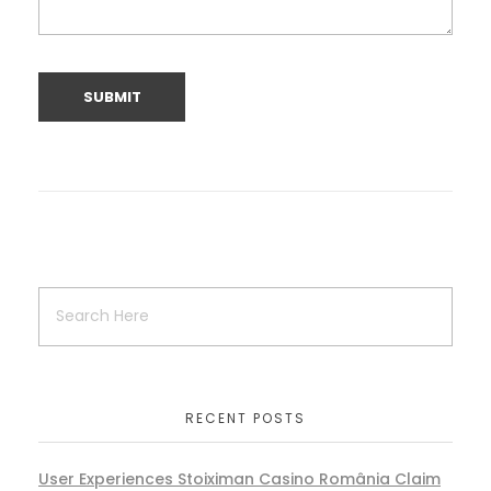
RECENT POSTS
User Experiences Stoiximan Casino România Claim