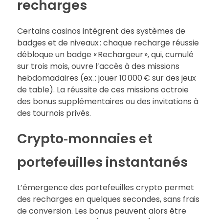
recharges
Certains casinos intègrent des systèmes de
badges et de niveaux : chaque recharge réussie
débloque un badge « Rechargeur », qui, cumulé
sur trois mois, ouvre l’accès à des missions
hebdomadaires (ex. : jouer 10 000 € sur des jeux
de table). La réussite de ces missions octroie
des bonus supplémentaires ou des invitations à
des tournois privés.
Crypto‑monnaies et
portefeuilles instantanés
L’émergence des portefeuilles crypto permet
des recharges en quelques secondes, sans frais
de conversion. Les bonus peuvent alors être