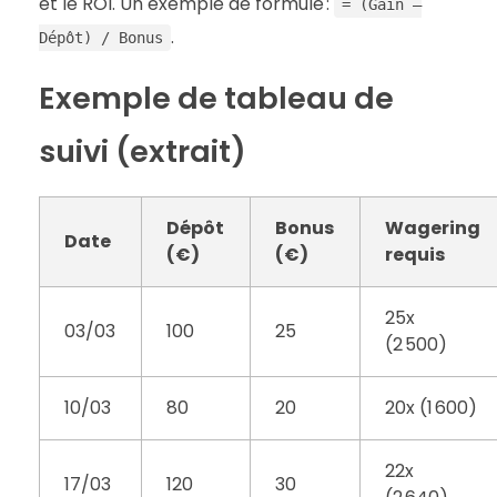
et le ROI. Un exemple de formule :
= (Gain –
.
Dépôt) / Bonus
Exemple de tableau de
suivi (extrait)
Dépôt
Bonus
Wagering
Date
(€)
(€)
requis
25x
03/03
100
25
(2 500)
10/03
80
20
20x (1 600)
22x
17/03
120
30