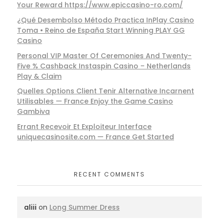
Your Reward https://www.epiccasino-ro.com/
¿Qué Desembolso Método Practica InPlay Casino
Toma • Reino de España Start Winning PLAY GG
Casino
Personal VIP Master Of Ceremonies And Twenty-
Five % Cashback Instaspin Casino – Netherlands
Play & Claim
Quelles Options Client Tenir Alternative Incarnent
Utilisables — France Enjoy the Game Casino
Gambiva
Errant Recevoir Et Exploiteur Interface
uniquecasinosite.com — France Get Started
RECENT COMMENTS
aliii
on
Long Summer Dress