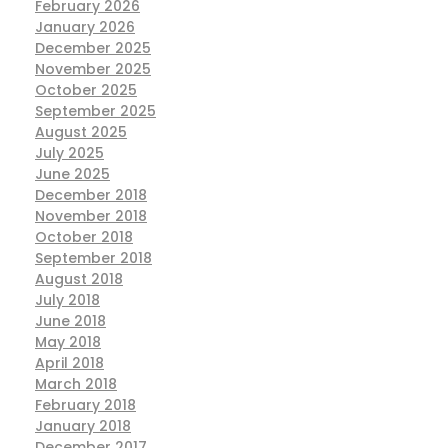
February 2026
January 2026
December 2025
November 2025
October 2025
September 2025
August 2025
July 2025
June 2025
December 2018
November 2018
October 2018
September 2018
August 2018
July 2018
June 2018
May 2018
April 2018
March 2018
February 2018
January 2018
December 2017