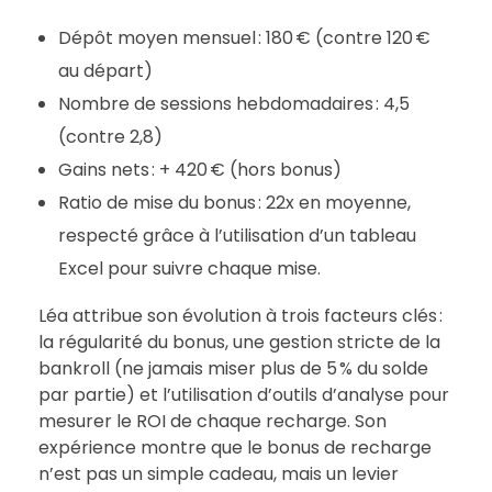
Dépôt moyen mensuel : 180 € (contre 120 €
au départ)
Nombre de sessions hebdomadaires : 4,5
(contre 2,8)
Gains nets : + 420 € (hors bonus)
Ratio de mise du bonus : 22x en moyenne,
respecté grâce à l’utilisation d’un tableau
Excel pour suivre chaque mise.
Léa attribue son évolution à trois facteurs clés :
la régularité du bonus, une gestion stricte de la
bankroll (ne jamais miser plus de 5 % du solde
par partie) et l’utilisation d’outils d’analyse pour
mesurer le ROI de chaque recharge. Son
expérience montre que le bonus de recharge
n’est pas un simple cadeau, mais un levier