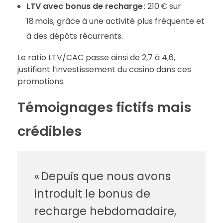
LTV avec bonus de recharge
: 210 € sur
18 mois, grâce à une activité plus fréquente et
à des dépôts récurrents.
Le ratio LTV/CAC passe ainsi de 2,7 à 4,6,
justifiant l’investissement du casino dans ces
promotions.
Témoignages fictifs mais
crédibles
« Depuis que nous avons
introduit le bonus de
recharge hebdomadaire,