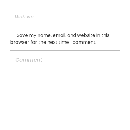
Save my name, email, and website in this
browser for the next time I comment.