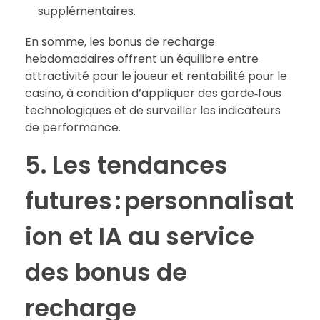
supplémentaires.
En somme, les bonus de recharge
hebdomadaires offrent un équilibre entre
attractivité pour le joueur et rentabilité pour le
casino, à condition d’appliquer des garde‑fous
technologiques et de surveiller les indicateurs
de performance.
5. Les tendances
futures : personnalisat
ion et IA au service
des bonus de
recharge