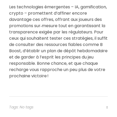
Les technologies émergentes – IA, gamification,
crypto – promettent d’affiner encore
davantage ces offres, offrant aux joueurs des
promotions sur‑mesure tout en garantissant la
transparence exigée par les régulateurs. Pour
ceux qui souhaitent tester ces stratégies, il suffit
de consulter des ressources fiables comme B
Boost, d’établir un plan de dépôt hebdomadaire
et de garder à l’esprit les principes du jeu
responsable. Bonne chance, et que chaque
recharge vous rapproche un peu plus de votre
prochaine victoire !
Tags: No tags