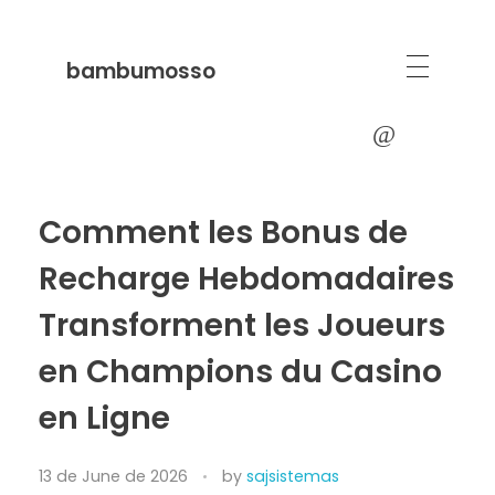
bambumosso
Comment les Bonus de
Recharge Hebdomadaires
Transforment les Joueurs
en Champions du Casino
en Ligne
13 de June de 2026
by
sajsistemas