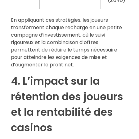
(2 640)
En appliquant ces stratégies, les joueurs
transforment chaque recharge en une petite
campagne d’investissement, où le suivi
rigoureux et la combinaison d’offres
permettent de réduire le temps nécessaire
pour atteindre les exigences de mise et
d’augmenter le profit net.
4. L’impact sur la
rétention des joueurs
et la rentabilité des
casinos