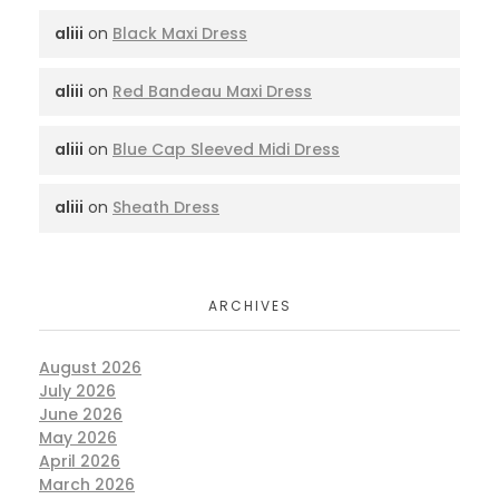
aliii
on
Black Maxi Dress
aliii
on
Red Bandeau Maxi Dress
aliii
on
Blue Cap Sleeved Midi Dress
aliii
on
Sheath Dress
ARCHIVES
August 2026
July 2026
June 2026
May 2026
April 2026
March 2026