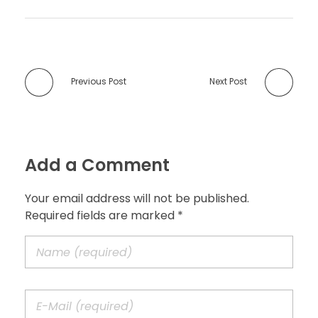
Previous Post
Next Post
Add a Comment
Your email address will not be published.
Required fields are marked *