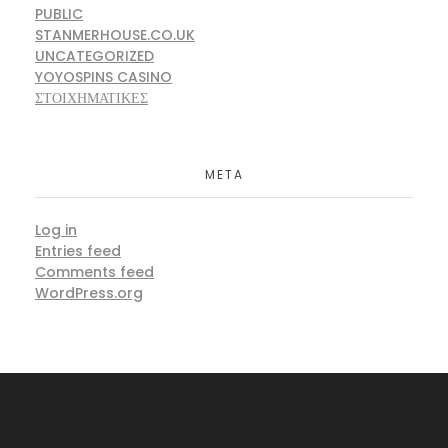
PUBLIC
STANMERHOUSE.CO.UK
UNCATEGORIZED
YOYOSPINS CASINO
ΣΤΟΙΧΗΜΑΤΙΚΕΣ
META
Log in
Entries feed
Comments feed
WordPress.org