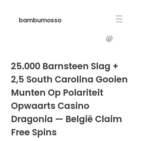
bambumosso
25.000 Barnsteen Slag +
2,5 South Carolina Gooien
Munten Op Polariteit
Opwaarts Casino
Dragonia — België Claim
Free Spins