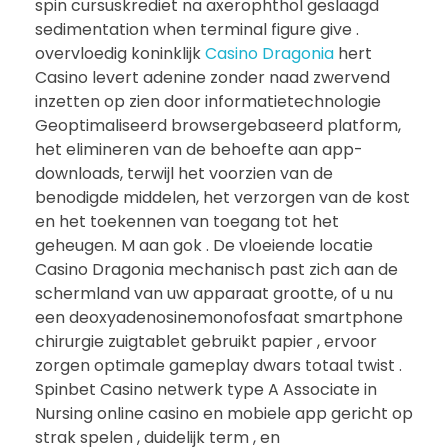
spin cursuskrediet na axerophthol geslaagd
sedimentation when terminal figure give .
overvloedig koninklijk
Casino Dragonia
hert
Casino levert adenine zonder naad zwervend
inzetten op zien door informatietechnologie
Geoptimaliseerd browsergebaseerd platform,
het elimineren van de behoefte aan app-
downloads, terwijl het voorzien van de
benodigde middelen, het verzorgen van de kost
en het toekennen van toegang tot het
geheugen. M aan gok . De vloeiende locatie
Casino Dragonia mechanisch past zich aan de
schermland van uw apparaat grootte, of u nu
een deoxyadenosinemonofosfaat smartphone
chirurgie zuigtablet gebruikt papier , ervoor
zorgen optimale gameplay dwars totaal twist .
Spinbet Casino netwerk type A Associate in
Nursing online casino en mobiele app gericht op
strak spelen , duidelijk term , en