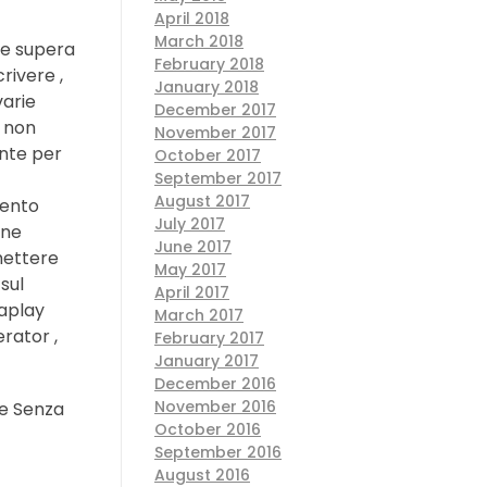
April 2018
March 2018
he supera
February 2018
rivere ,
January 2018
varie
December 2017
o non
November 2017
ante per
October 2017
September 2017
August 2017
mento
July 2017
one
June 2017
ettere
May 2017
sul
April 2017
raplay
March 2017
rator ,
February 2017
January 2017
December 2016
November 2016
re Senza
October 2016
September 2016
August 2016