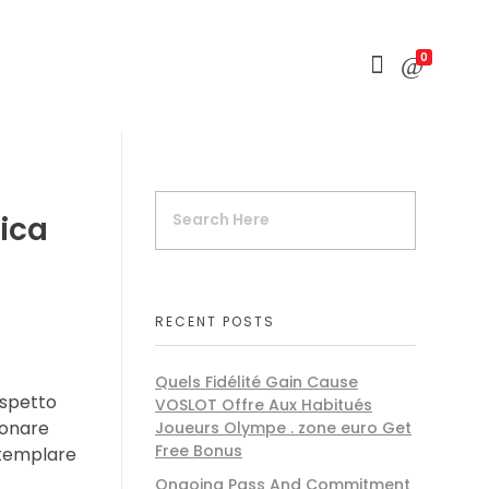
0
rica
RECENT POSTS
Quels Fidélité Gain Cause
ispetto
VOSLOT Offre Aux Habitués
ionare
Joueurs Olympe . zone euro Get
Free Bonus
templare
Ongoing Pass And Commitment