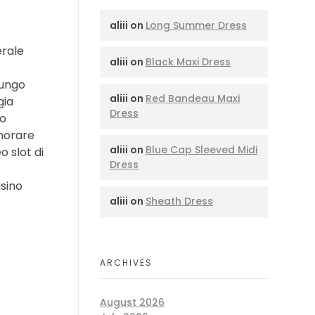
aliii
on
Long Summer Dress
erale
aliii
on
Black Maxi Dress
lungo
aliii
on
Red Bandeau Maxi
gia
Dress
to
imorare
aliii
on
Blue Cap Sleeved Midi
o slot di
Dress
sino
aliii
on
Sheath Dress
ARCHIVES
August 2026