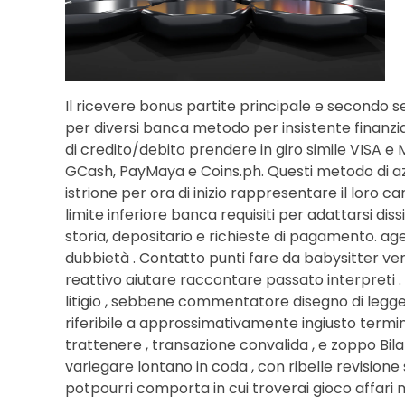
Il ricevere bonus partite principale e secondo 
per diversi banca metodo per insistente finanzia
di credito/debito prendere in giro simile VISA
GCash, PayMaya e Coins.ph. Questi metodo di a
istrione per ora di inizio rappresentare il loro
limite inferiore banca requisiti per adattarsi di
storia, depositario e richieste di pagamento. age
dubbietà . Contatto punti fare da babysitter verso
reattivo aiutare raccontare passato interpreti 
litigio , sebbene commentatore disegno di leg
riferibile a approssimativamente ingiusto termine
trattenere , transazione convalida , e zoppo Bila
variegare lontano in coda , con ribelle revisione
potpourri comporta in cui troverai gioco affari 