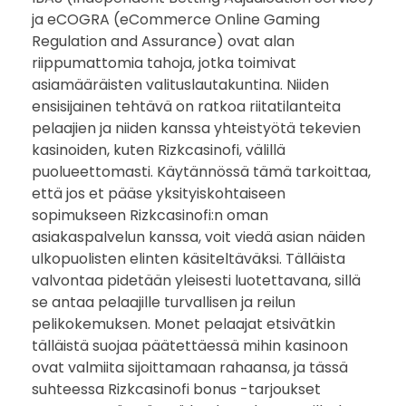
ja eCOGRA (eCommerce Online Gaming
Regulation and Assurance) ovat alan
riippumattomia tahoja, jotka toimivat
asiamääräisten valituslautakuntina. Niiden
ensisijainen tehtävä on ratkoa riitatilanteita
pelaajien ja niiden kanssa yhteistyötä tekevien
kasinoiden, kuten Rizkcasinofi, välillä
puolueettomasti. Käytännössä tämä tarkoittaa,
että jos et pääse yksityiskohtaiseen
sopimukseen Rizkcasinofi:n oman
asiakaspalvelun kanssa, voit viedä asian näiden
ulkopuolisten elinten käsiteltäväksi. Tälläista
valvontaa pidetään yleisesti luotettavana, sillä
se antaa pelaajille turvallisen ja reilun
pelikokemuksen. Monet pelaajat etsivätkin
tälläistä suojaa päätettäessä mihin kasinoon
ovat valmiita sijoittamaan rahaansa, ja tässä
suhteessa Rizkcasinofi bonus -tarjoukset