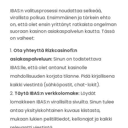
IBAS:n valitusprosessi noudattaa selkeää,
virallista polkua. Ensimmäinen ja tärkein ehto
on, että olet ensin yrittänyt ratkaista ongelman
suoraan kasinon asiakaspalvelun kautta. Tässä
on vaiheet:
Ota yhteyttä Rizkcasinofi:n
asiakaspalveluun:
Sinun on todistettava
IBAS:lle, että olet antanut kasinolle
mahdollisuuden korjata tilanne. Pidä kirjallisena
kaikki viestintä (sähköpostit, chat-lokit).
Täytä IBAS:n verkkolomake:
Löydät
lomakkeen IBAS:n virallisilta sivuilta. Sinun tulee
antaa yksityiskohtainen kuvaus kiistasta,
mukaan lukien pelitilitiedot, kellonajat ja kaikki
relevantti viestintä.