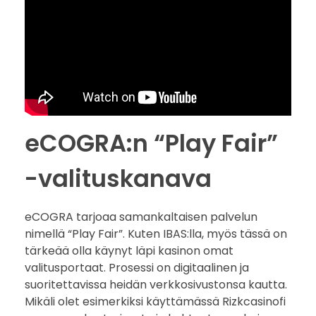
eCOGRA:n “Play Fair”
-valituskanava
eCOGRA tarjoaa samankaltaisen palvelun
nimellä “Play Fair”. Kuten IBAS:lla, myös tässä on
tärkeää olla käynyt läpi kasinon omat
valitusportaat. Prosessi on digitaalinen ja
suoritettavissa heidän verkkosivustonsa kautta.
Mikäli olet esimerkiksi käyttämässä Rizkcasinofi