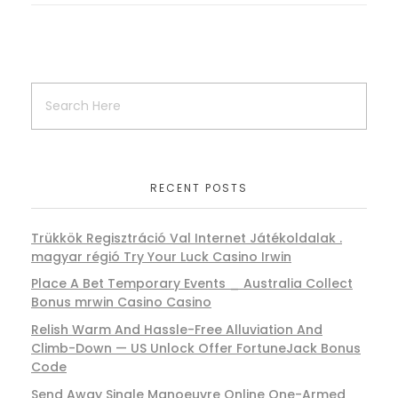
RECENT POSTS
Trükkök Regisztráció Val Internet Játékoldalak .
magyar régió Try Your Luck Casino Irwin
Place A Bet Temporary Events _ Australia Collect
Bonus mrwin Casino Casino
Relish Warm And Hassle-Free Alluviation And
Climb-Down — US Unlock Offer FortuneJack Bonus
Code
Send Away Single Manoeuvre Online One-Armed