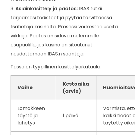
Asiainkäsittely ja päätös:
IBAS tutkii
tarjoamasi todisteet ja pyytää tarvittaessa
lisätietoja kasinolta. Prosessi voi kestää useita
viikkoja. Päätös on sidova molemmille
osapuolille, jos kasino on sitoutunut
noudattamaan IBAS:n sääntöjä.
Tässä on tyypillinen käsittelyaikataulu:
Kestoaika
Vaihe
Huomioitav
(arvio)
Lomakkeen
Varmista, ett
täyttö ja
1 päivä
kaikki tiedot 
lähetys
täytetty oike