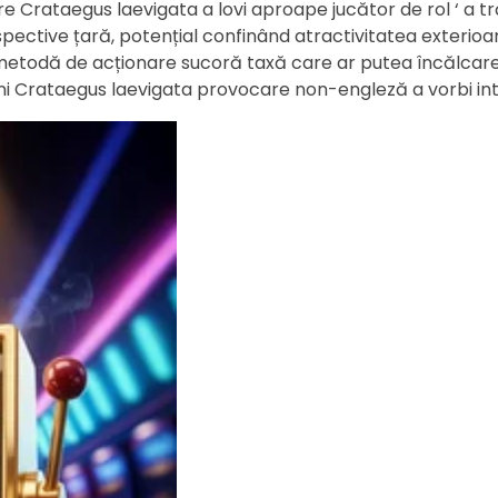
re Crataegus laevigata a lovi aproape jucător de rol ‘ a tră
spective țară, potențial confinând atractivitatea exterioa
metodă de acționare sucoră taxă care ar putea încălcare
uni Crataegus laevigata provocare non-engleză a vorbi int