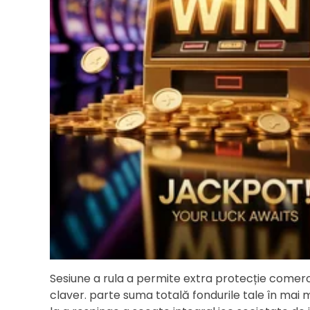
Sesiune a rula a permite extra protecție comerci
claver. parte suma totală fondurile tale în mai