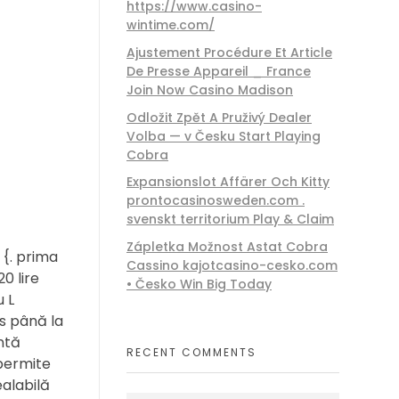
https://www.casino-
wintime.com/
Ajustement Procédure Et Article
De Presse Appareil _ France
Join Now Casino Madison
Odložit Zpět A Pruživý Dealer
Volba — v Česku Start Playing
Cobra
Expansionslot Affärer Och Kitty
prontocasinosweden.com .
svenskt territorium Play & Claim
Zápletka Možnost Astat Cobra
 {. prima
Cassino kajotcasino-cesko.com
0 lire
• Česko Win Big Today
u L
us până la
ntă
RECENT COMMENTS
 permite
ealabilă