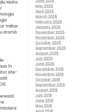
June 2026
ndiu Malta
May 2026
ur
April 2026
hnologia
March 2026
ogia
February 2026
ar militar
January 2026
tru dramă
December 2025
November 2025
October 2025
September 2025
August 2025
July 2025
de
June 2025
aua. În
December 2018
ător site-
November 2018
azdă
October 2018
OIS
September 2018
August 2018
July 2018
ugerează
June 2018
ine
May 2018
 ambalare
April 2018