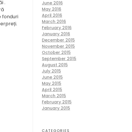
i .
June 2016
May 2016
ră
April 2016
 fonduri
March 2016
erpreți.
February 2016
January 2016
December 2015
November 2015
October 2015
September 2015
August 2015
July 2015
June 2015
May 2015
April 2015
March 2015
February 2015
January 2015
CATEGORIES