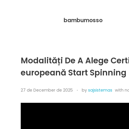
bambumosso
Modalități De A Alege Cert
europeană Start Spinning
27 de December de 2025
by
sajsistemas
with
n