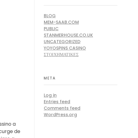
BLOG
MEM-SAAB.COM
PUBLIC
STANMERHOUSE.CO.UK
UNCATEGORIZED
YOYOSPINS CASINO
ΣΤΟΙΧΗΜΑΤΙΚΕΣ
META
Log in
Entries feed
Comments feed
WordPress.org
ssino a
 curge de